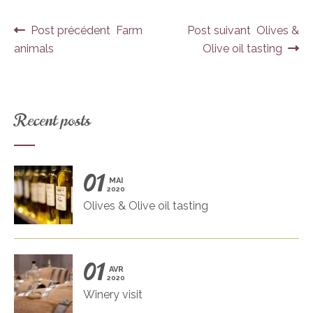
Navigation de l’article
Post précédent Farm
Post suivant Olives &
animals
Olive oil tasting
Recent posts
01
MAI
2020
Olives & Olive oil tasting
01
AVR
2020
Winery visit