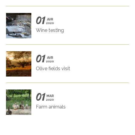
01
AVR
2020
Wine testing
01
AVR
2020
Olive fields visit
01
MAR
2020
Farm animals