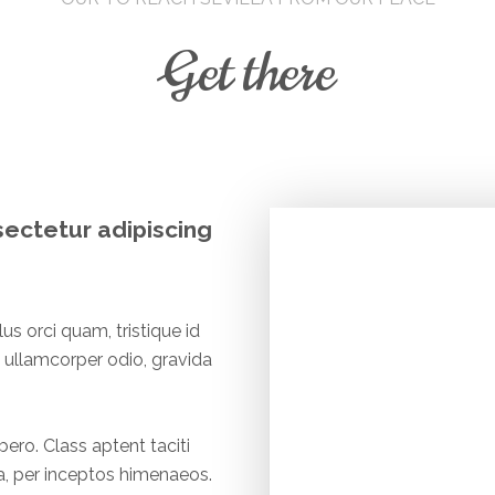
Get there
sectetur adipiscing
us orci quam, tristique id
et ullamcorper odio, gravida
libero. Class aptent taciti
a, per inceptos himenaeos.