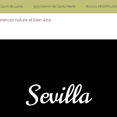
Cocon de Laine
325 chemin de Canto Merle
82000 MONTAUB
LA MAISON
RESTER
CONTEM
Sevilla