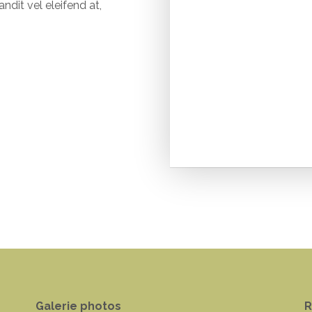
ndit vel eleifend at,
Galerie photos
R