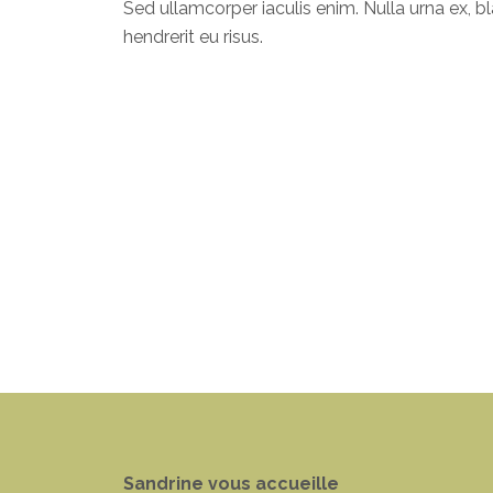
Sed ullamcorper iaculis enim. Nulla urna ex, bla
hendrerit eu risus.
Sandrine vous accueille