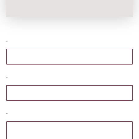
*
*
*