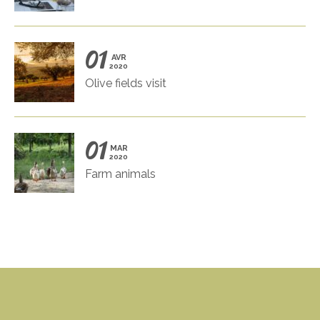
01
AVR
2020
Olive fields visit
01
MAR
2020
Farm animals