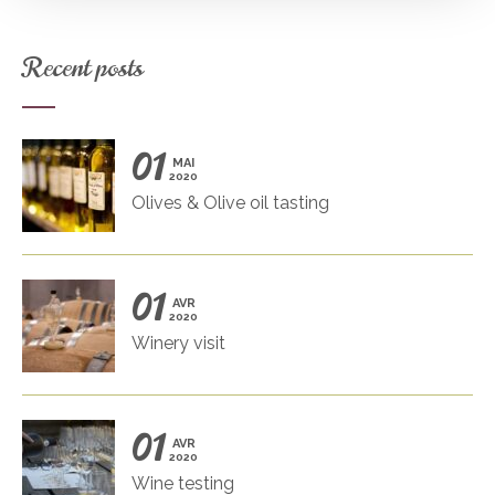
Recent posts
01
MAI
2020
Olives & Olive oil tasting
01
AVR
2020
Winery visit
01
AVR
2020
Wine testing